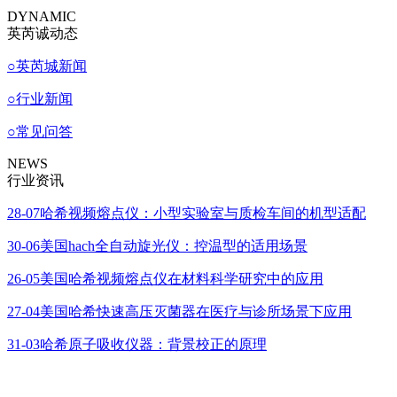
DYNAMIC
英芮诚动态
○
英芮城新闻
○
行业新闻
○
常见问答
NEWS
行业资讯
28-07
哈希视频熔点仪：小型实验室与质检车间的机型适配
30-06
美国hach全自动旋光仪：控温型的适用场景
26-05
美国哈希视频熔点仪在材料科学研究中的应用
27-04
美国哈希快速高压灭菌器在医疗与诊所场景下应用
31-03
哈希原子吸收仪器：背景校正的原理