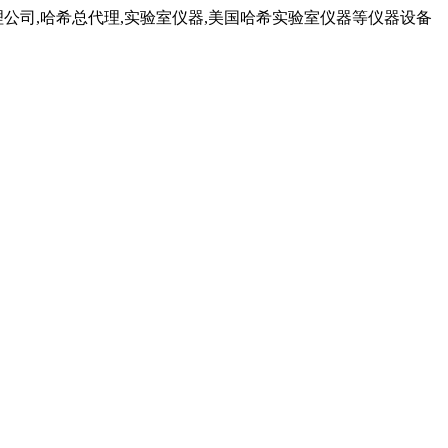
希代理公司,哈希总代理,实验室仪器,美国哈希实验室仪器等仪器设备