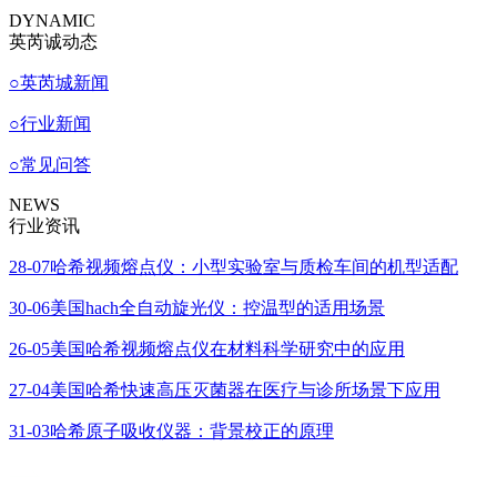
DYNAMIC
英芮诚动态
○
英芮城新闻
○
行业新闻
○
常见问答
NEWS
行业资讯
28-07
哈希视频熔点仪：小型实验室与质检车间的机型适配
30-06
美国hach全自动旋光仪：控温型的适用场景
26-05
美国哈希视频熔点仪在材料科学研究中的应用
27-04
美国哈希快速高压灭菌器在医疗与诊所场景下应用
31-03
哈希原子吸收仪器：背景校正的原理