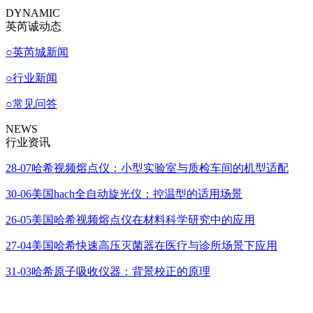
DYNAMIC
英芮诚动态
○
英芮城新闻
○
行业新闻
○
常见问答
NEWS
行业资讯
28-07
哈希视频熔点仪：小型实验室与质检车间的机型适配
30-06
美国hach全自动旋光仪：控温型的适用场景
26-05
美国哈希视频熔点仪在材料科学研究中的应用
27-04
美国哈希快速高压灭菌器在医疗与诊所场景下应用
31-03
哈希原子吸收仪器：背景校正的原理