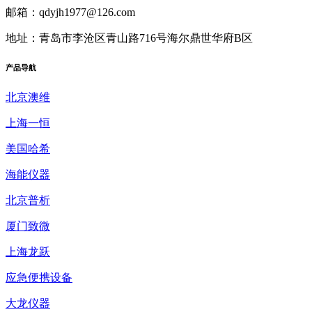
邮箱：qdyjh1977@126.com
地址：青岛市李沧区青山路716号海尔鼎世华府B区
产品
导航
北京澳维
上海一恒
美国哈希
海能仪器
北京普析
厦门致微
上海龙跃
应急便携设备
大龙仪器