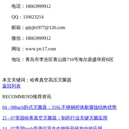
电话：18663999912
QQ：116623214
邮箱：qdyjh1977@126.com
微信：18663999912
网址：www.yrc17.com
地址：青岛市李沧区青山路716号海尔鼎盛华府B区
本文关键词：哈希真空高压灭菌器
返回列表
RECOMMEND
推荐资讯
04 - 08
hach卧式灭菌器：316L不锈钢腔体耐腐蚀结构优势
21 - 07
美国哈希真空灭菌器：制药行业关键灭菌应用
14 - 07
美国hach质谱仪器在生物医药研发中的应用