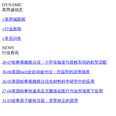
DYNAMIC
英芮诚动态
○
英芮城新闻
○
行业新闻
○
常见问答
NEWS
行业资讯
28-07
哈希视频熔点仪：小型实验室与质检车间的机型适配
30-06
美国hach全自动旋光仪：控温型的适用场景
26-05
美国哈希视频熔点仪在材料科学研究中的应用
27-04
美国哈希快速高压灭菌器在医疗与诊所场景下应用
31-03
哈希原子吸收仪器：背景校正的原理