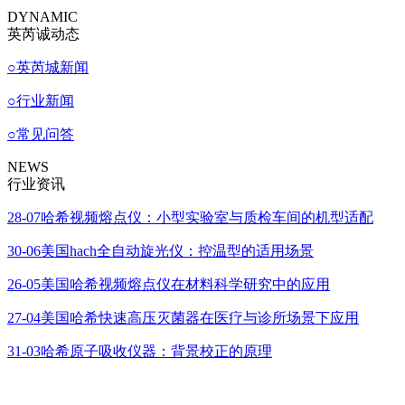
DYNAMIC
英芮诚动态
○
英芮城新闻
○
行业新闻
○
常见问答
NEWS
行业资讯
28-07
哈希视频熔点仪：小型实验室与质检车间的机型适配
30-06
美国hach全自动旋光仪：控温型的适用场景
26-05
美国哈希视频熔点仪在材料科学研究中的应用
27-04
美国哈希快速高压灭菌器在医疗与诊所场景下应用
31-03
哈希原子吸收仪器：背景校正的原理