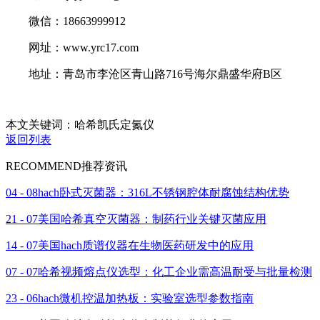
微信：18663999912
网址：www.yrc17.com
地址：青岛市李沧区青山路716号海尔鼎盛华府B区
本文关键词：哈希凯氏定氮仪
返回列表
RECOMMEND
推荐资讯
04 - 08
hach卧式灭菌器：316L不锈钢腔体耐腐蚀结构优势
21 - 07
美国哈希真空灭菌器：制药行业关键灭菌应用
14 - 07
美国hach质谱仪器在生物医药研发中的应用
07 - 07
哈希视频熔点仪选型：化工企业需高温耐受与批量检测
23 - 06
hach微机控温加热板：实验室选型参数指南