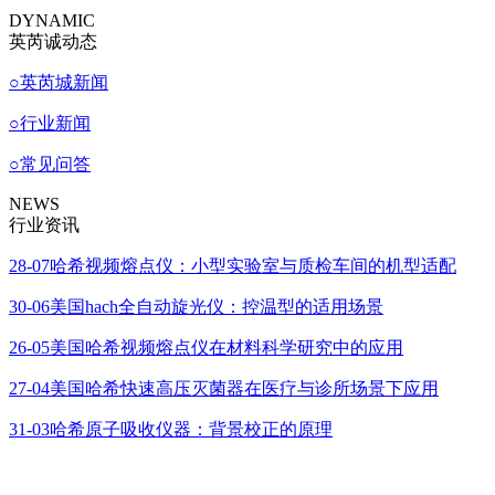
DYNAMIC
英芮诚动态
○
英芮城新闻
○
行业新闻
○
常见问答
NEWS
行业资讯
28-07
哈希视频熔点仪：小型实验室与质检车间的机型适配
30-06
美国hach全自动旋光仪：控温型的适用场景
26-05
美国哈希视频熔点仪在材料科学研究中的应用
27-04
美国哈希快速高压灭菌器在医疗与诊所场景下应用
31-03
哈希原子吸收仪器：背景校正的原理