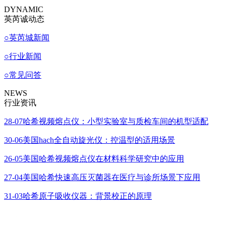
DYNAMIC
英芮诚动态
○
英芮城新闻
○
行业新闻
○
常见问答
NEWS
行业资讯
28-07
哈希视频熔点仪：小型实验室与质检车间的机型适配
30-06
美国hach全自动旋光仪：控温型的适用场景
26-05
美国哈希视频熔点仪在材料科学研究中的应用
27-04
美国哈希快速高压灭菌器在医疗与诊所场景下应用
31-03
哈希原子吸收仪器：背景校正的原理