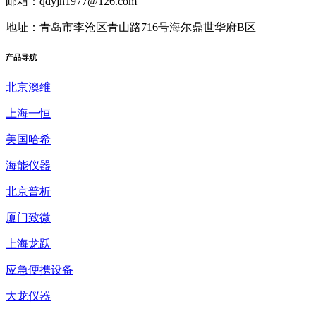
邮箱：qdyjh1977@126.com
地址：青岛市李沧区青山路716号海尔鼎世华府B区
产品
导航
北京澳维
上海一恒
美国哈希
海能仪器
北京普析
厦门致微
上海龙跃
应急便携设备
大龙仪器