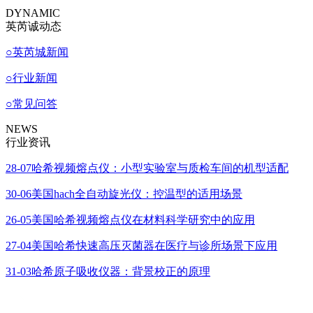
DYNAMIC
英芮诚动态
○
英芮城新闻
○
行业新闻
○
常见问答
NEWS
行业资讯
28-07
哈希视频熔点仪：小型实验室与质检车间的机型适配
30-06
美国hach全自动旋光仪：控温型的适用场景
26-05
美国哈希视频熔点仪在材料科学研究中的应用
27-04
美国哈希快速高压灭菌器在医疗与诊所场景下应用
31-03
哈希原子吸收仪器：背景校正的原理