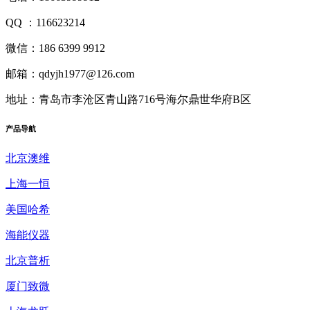
QQ ：116623214
微信：186 6399 9912
邮箱：qdyjh1977@126.com
地址：青岛市李沧区青山路716号海尔鼎世华府B区
产品
导航
北京澳维
上海一恒
美国哈希
海能仪器
北京普析
厦门致微