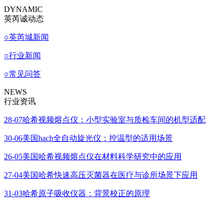
DYNAMIC
英芮诚动态
○
英芮城新闻
○
行业新闻
○
常见问答
NEWS
行业资讯
28-07
哈希视频熔点仪：小型实验室与质检车间的机型适配
30-06
美国hach全自动旋光仪：控温型的适用场景
26-05
美国哈希视频熔点仪在材料科学研究中的应用
27-04
美国哈希快速高压灭菌器在医疗与诊所场景下应用
31-03
哈希原子吸收仪器：背景校正的原理