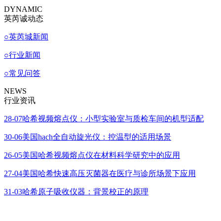
DYNAMIC
英芮诚动态
○
英芮城新闻
○
行业新闻
○
常见问答
NEWS
行业资讯
28-07
哈希视频熔点仪：小型实验室与质检车间的机型适配
30-06
美国hach全自动旋光仪：控温型的适用场景
26-05
美国哈希视频熔点仪在材料科学研究中的应用
27-04
美国哈希快速高压灭菌器在医疗与诊所场景下应用
31-03
哈希原子吸收仪器：背景校正的原理