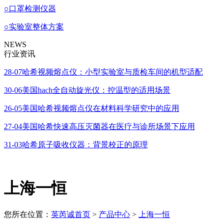
○
口罩检测仪器
○
实验室整体方案
NEWS
行业资讯
28-07
哈希视频熔点仪：小型实验室与质检车间的机型适配
30-06
美国hach全自动旋光仪：控温型的适用场景
26-05
美国哈希视频熔点仪在材料科学研究中的应用
27-04
美国哈希快速高压灭菌器在医疗与诊所场景下应用
31-03
哈希原子吸收仪器：背景校正的原理
上海一恒
您所在位置：
英芮诚首页
>
产品中心
>
上海一恒