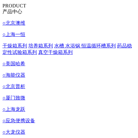
PRODUCT
产品中心
○
北京澳维
○
上海一恒
干燥箱系列
培养箱系列
水槽 水浴锅 恒温循环槽系列
药品稳
定性试验箱系列
真空干燥箱系列
○
美国哈希
○
海能仪器
○
北京普析
○
厦门致微
○
上海龙跃
○
应急便携设备
○
大龙仪器