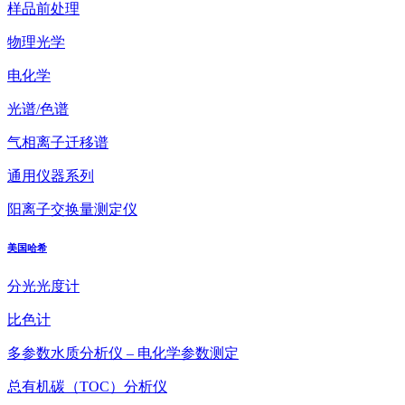
样品前处理
物理光学
电化学
光谱/色谱
气相离子迁移谱
通用仪器系列
阳离子交换量测定仪
美国哈希
分光光度计
比色计
多参数水质分析仪 – 电化学参数测定
总有机碳（TOC）分析仪