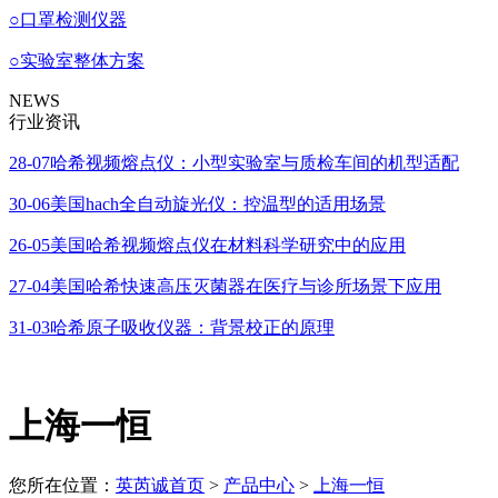
○
口罩检测仪器
○
实验室整体方案
NEWS
行业资讯
28-07
哈希视频熔点仪：小型实验室与质检车间的机型适配
30-06
美国hach全自动旋光仪：控温型的适用场景
26-05
美国哈希视频熔点仪在材料科学研究中的应用
27-04
美国哈希快速高压灭菌器在医疗与诊所场景下应用
31-03
哈希原子吸收仪器：背景校正的原理
上海一恒
您所在位置：
英芮诚首页
>
产品中心
>
上海一恒