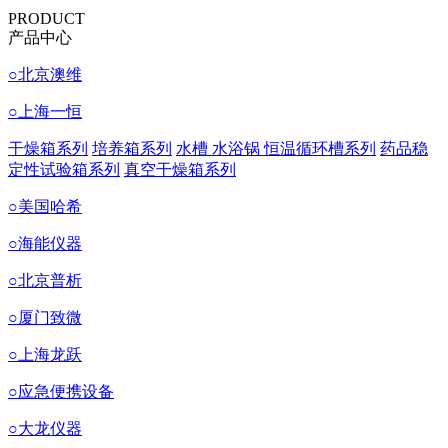
PRODUCT
产品中心
○
北京澳维
○
上海一恒
干燥箱系列
培养箱系列
水槽 水浴锅 恒温循环槽系列
药品稳
定性试验箱系列
真空干燥箱系列
○
美国哈希
○
海能仪器
○
北京普析
○
厦门致微
○
上海龙跃
○
应急便携设备
○
大龙仪器