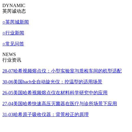
DYNAMIC
英芮诚动态
○
英芮城新闻
○
行业新闻
○
常见问答
NEWS
行业资讯
28-07
哈希视频熔点仪：小型实验室与质检车间的机型适配
30-06
美国hach全自动旋光仪：控温型的适用场景
26-05
美国哈希视频熔点仪在材料科学研究中的应用
27-04
美国哈希快速高压灭菌器在医疗与诊所场景下应用
31-03
哈希原子吸收仪器：背景校正的原理