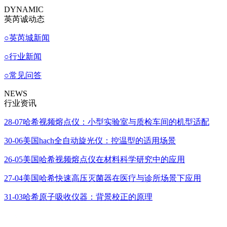
DYNAMIC
英芮诚动态
○
英芮城新闻
○
行业新闻
○
常见问答
NEWS
行业资讯
28-07
哈希视频熔点仪：小型实验室与质检车间的机型适配
30-06
美国hach全自动旋光仪：控温型的适用场景
26-05
美国哈希视频熔点仪在材料科学研究中的应用
27-04
美国哈希快速高压灭菌器在医疗与诊所场景下应用
31-03
哈希原子吸收仪器：背景校正的原理