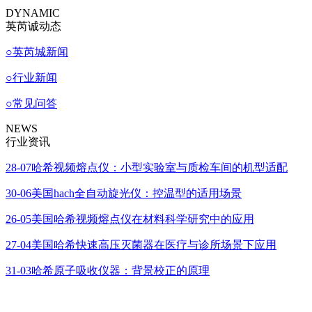
DYNAMIC
英芮诚动态
○
英芮城新闻
○
行业新闻
○
常见问答
NEWS
行业资讯
28-07
哈希视频熔点仪：小型实验室与质检车间的机型适配
30-06
美国hach全自动旋光仪：控温型的适用场景
26-05
美国哈希视频熔点仪在材料科学研究中的应用
27-04
美国哈希快速高压灭菌器在医疗与诊所场景下应用
31-03
哈希原子吸收仪器：背景校正的原理