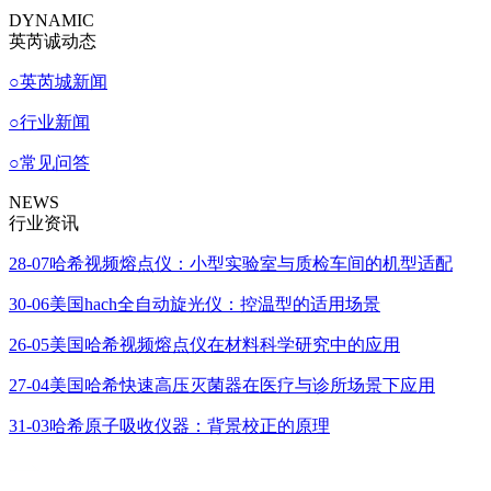
DYNAMIC
英芮诚动态
○
英芮城新闻
○
行业新闻
○
常见问答
NEWS
行业资讯
28-07
哈希视频熔点仪：小型实验室与质检车间的机型适配
30-06
美国hach全自动旋光仪：控温型的适用场景
26-05
美国哈希视频熔点仪在材料科学研究中的应用
27-04
美国哈希快速高压灭菌器在医疗与诊所场景下应用
31-03
哈希原子吸收仪器：背景校正的原理