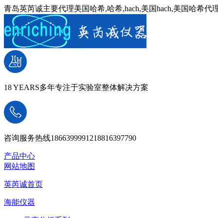
青岛英芮诚主要代理美国哈希,哈希,hach,美国hach,美国哈
18 YEARS
多年专注于实验室整体解决方案
咨询服务热线
18663999912
18816397790
产品中心
网站地图
英芮诚首页
海能仪器