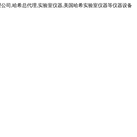
希代理公司,哈希总代理,实验室仪器,美国哈希实验室仪器等仪器设备