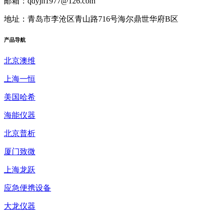
邮箱：qdyjh1977@126.com
地址：青岛市李沧区青山路716号海尔鼎世华府B区
产品
导航
北京澳维
上海一恒
美国哈希
海能仪器
北京普析
厦门致微
上海龙跃
应急便携设备
大龙仪器