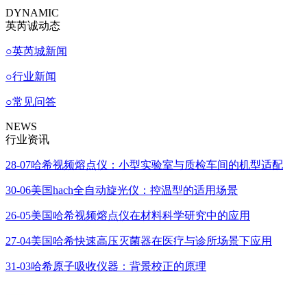
DYNAMIC
英芮诚动态
○
英芮城新闻
○
行业新闻
○
常见问答
NEWS
行业资讯
28-07
哈希视频熔点仪：小型实验室与质检车间的机型适配
30-06
美国hach全自动旋光仪：控温型的适用场景
26-05
美国哈希视频熔点仪在材料科学研究中的应用
27-04
美国哈希快速高压灭菌器在医疗与诊所场景下应用
31-03
哈希原子吸收仪器：背景校正的原理