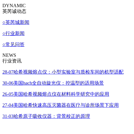
DYNAMIC
英芮诚动态
○
英芮城新闻
○
行业新闻
○
常见问答
NEWS
行业资讯
28-07
哈希视频熔点仪：小型实验室与质检车间的机型适配
30-06
美国hach全自动旋光仪：控温型的适用场景
26-05
美国哈希视频熔点仪在材料科学研究中的应用
27-04
美国哈希快速高压灭菌器在医疗与诊所场景下应用
31-03
哈希原子吸收仪器：背景校正的原理