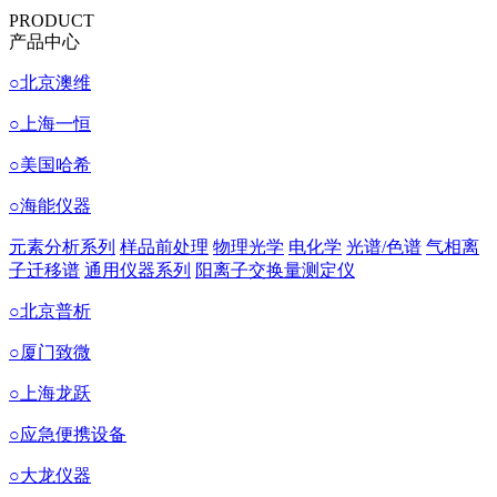
PRODUCT
产品中心
○
北京澳维
○
上海一恒
○
美国哈希
○
海能仪器
元素分析系列
样品前处理
物理光学
电化学
光谱/色谱
气相离
子迁移谱
通用仪器系列
阳离子交换量测定仪
○
北京普析
○
厦门致微
○
上海龙跃
○
应急便携设备
○
大龙仪器