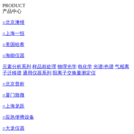
PRODUCT
产品中心
○
北京澳维
○
上海一恒
○
美国哈希
○
海能仪器
元素分析系列
样品前处理
物理光学
电化学
光谱/色谱
气相离
子迁移谱
通用仪器系列
阳离子交换量测定仪
○
北京普析
○
厦门致微
○
上海龙跃
○
应急便携设备
○
大龙仪器