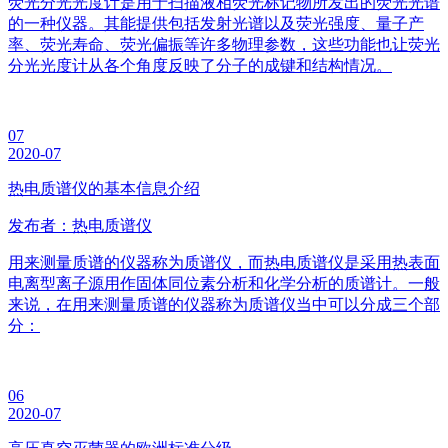
荧光分光光度计是用于扫描液相荧光标记物所发出的荧光光谱
的一种仪器。其能提供包括发射光谱以及荧光强度、量子产
率、荧光寿命、荧光偏振等许多物理参数，这些功能也让荧光
分光光度计从各个角度反映了分子的成键和结构情况。
07
2020-07
热电质谱仪的基本信息介绍
发布者：热电质谱仪
用来测量质谱的仪器称为质谱仪，而热电质谱仪是采用热表面
电离型离子源用作固体同位素分析和化学分析的质谱计。一般
来说，在用来测量质谱的仪器称为质谱仪当中可以分成三个部
分：
06
2020-07