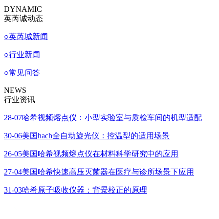
DYNAMIC
英芮诚动态
○
英芮城新闻
○
行业新闻
○
常见问答
NEWS
行业资讯
28-07
哈希视频熔点仪：小型实验室与质检车间的机型适配
30-06
美国hach全自动旋光仪：控温型的适用场景
26-05
美国哈希视频熔点仪在材料科学研究中的应用
27-04
美国哈希快速高压灭菌器在医疗与诊所场景下应用
31-03
哈希原子吸收仪器：背景校正的原理