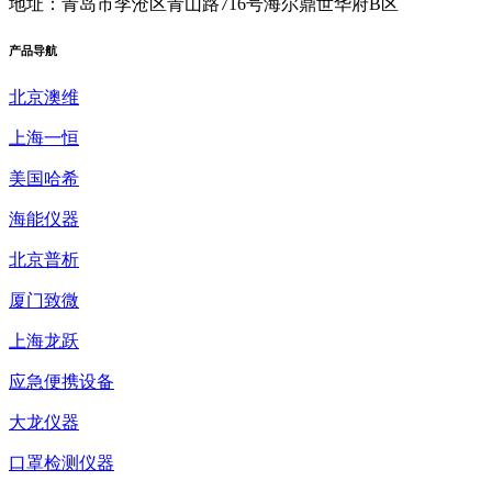
地址：青岛市李沧区青山路716号海尔鼎世华府B区
产品
导航
北京澳维
上海一恒
美国哈希
海能仪器
北京普析
厦门致微
上海龙跃
应急便携设备
大龙仪器
口罩检测仪器