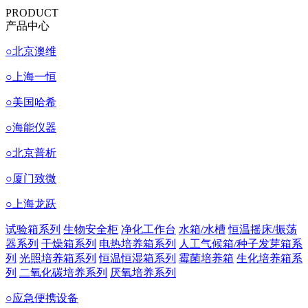
PRODUCT
产品中心
○
北京澳维
○
上海一恒
○
美国哈希
○
海能仪器
○
北京普析
○
厦门致微
○
上海龙跃
试验箱系列
生物安全柜
净化工作台
水箱/水槽
恒温摇床/振荡
器系列
干燥箱系列
电热培养箱系列
人工气候箱/种子发芽箱系
列
光照培养箱系列
恒温恒湿箱系列
霉菌培养箱
生化培养箱系
列
二氧化碳培养系列
厌氧培养系列
○
应急便携设备